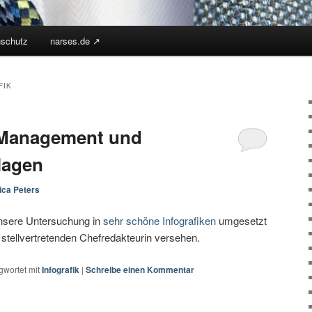
nschutz
narses.de ↗︎
FIK
u Management und
lagen
ica Peters
unsere Untersuchung in
sehr schöne Infografiken
umgesetzt
tellvertretenden Chefredakteurin versehen.
gwortet mit
Infografik
|
Schreibe einen Kommentar