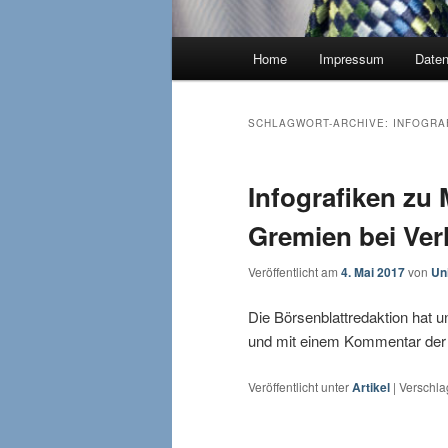
Hauptmenü
Home
Impressum
Date
SCHLAGWORT-ARCHIVE:
INFOGRA
Infografiken z
Gremien bei Ver
Veröffentlicht am
4. Mai 2017
von
Un
Die Börsenblattredaktion hat 
und mit einem Kommentar der s
Veröffentlicht unter
Artikel
|
Verschla