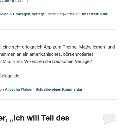
Weiterlesen
→
udien & Umfragen
,
Verlage
|
Verschlagwortet mit
Umsatzstruktur
|
n eine sehr erfolgreich App zum Thema „Mathe lernen“ und
rnehmen an ein amerikanisches, börsennotiertes
0 Mio. Euro. Wo waren die Deutschen Verlage?
Spiegel.de
von
Aljoscha Walser
|
Schreibe einen Kommentar
, „Ich will Teil des