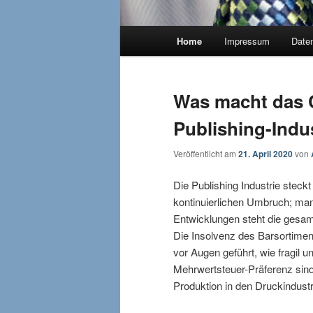
Hauptmenü
Home
Impressum
Date
Was macht das C
Publishing-Indu
Veröffentlicht am
21. April 2020
von
Die Publishing Industrie steckt
kontinuierlichen Umbruch; man
Entwicklungen steht die gesa
Die Insolvenz des Barsortimen
vor Augen geführt, wie fragil 
Mehrwertsteuer-Präferenz sind 
Produktion in den Druckindust