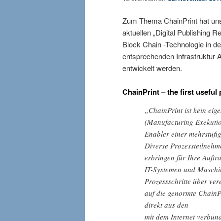
Zum Thema ChainPrint hat unse
aktuellen „Digital Publishing R
Block Chain -Technologie in d
entsprechenden Infrastruktur-A
entwickelt werden.
ChainPrint – the first useful
„ChainPrint ist kein eig
(Manufacturing Exekutio
Enabler einer mehrstufi
Diverse Prozessteilnehme
erbringen für Ihre Auftr
IT-Systemen und Maschin
Prozessschritte über vere
auf die genormte ChainP
direkt aus den
mit dem Internet verbu