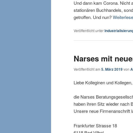
Und dann kam Corona. Nicht al
stationären Buchhandels, sond
getroffen. Und nun?
Weiterles
Veröffentlicht unter
Industrialisierun
Narses mit neue
Veröffentlicht am
5. März 2019
von
A
Liebe Kolleginen und Kollegen,
die Narses Beratungsgesellsc
haben ihren Sitz wieder nach Ba
Unsere neue Firmenanschrift la
Frankfurter Strasse 18
6118 Bad Vilbel