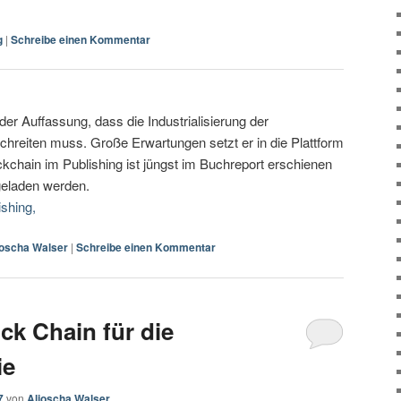
g
|
Schreibe einen Kommentar
der Auffassung, dass die Industrialisierung der
chreiten muss. Große Erwartungen setzt er in die Plattform
ockchain im Publishing ist jüngst im Buchreport erschienen
geladen werden.
shing,
joscha Walser
|
Schreibe einen Kommentar
ck Chain für die
ie
7
von
Aljoscha Walser