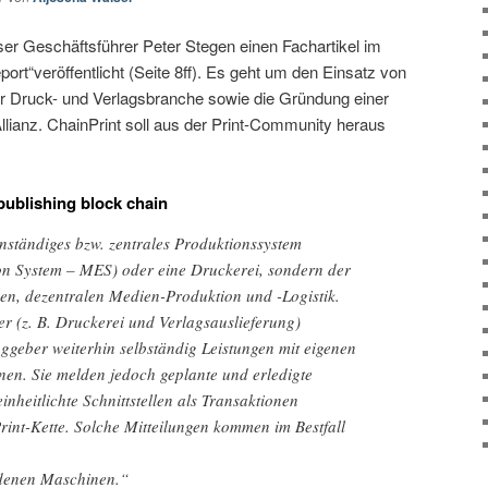
r Geschäftsführer Peter Stegen einen Fachartikel im
eport“veröffentlicht (Seite 8ff). Es geht um den Einsatz von
er Druck- und Verlagsbranche sowie die Gründung einer
llianz. ChainPrint soll aus der Print-Community heraus
 publishing block chain
enständiges bzw. zentrales Produktionssystem
n System – MES) oder eine Druckerei, sondern der
gen, dezentralen Medien-Produktion und -Logistik.
r (z. B. Druckerei und Verlagsauslieferung)
aggeber weiterhin selbständig Leistungen mit eigenen
en. Sie melden jedoch geplante und erledigte
inheitlichte Schnittstellen als Transaktionen
rint-Kette. Solche Mitteilungen kommen im Bestfall
ndenen Maschinen.“