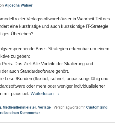
von
Aljoscha Walser
modell vieler Verlagssoftwarehäuser in Wahrheit Teil des
dert eine kurzfristige und auch kurzsichtige IT-Strategie
istiges Überleben?
rfolgversprechende Basis-Strategien erkennbar um einem
ktive zu geben:
reis. Das Ziel: Alle Vorteile der Skalierung und
zu der auch Standardsoftware gehört.
die Leser/Kunden (flexibel, schnell, anpassungsfähig und
dardsoftware oder mehr oder weniger individualisierter
Weiterlesen
→
 mir plausibel.
g
,
Mediendienstleister
,
Verlage
|
Verschlagwortet mit
Customizing
,
reibe einen Kommentar