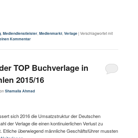
g
,
Mediendienstleister
,
Medienmarkt
,
Verlage
|
Verschlagwortet mit
 einen Kommentar
der TOP Buchverlage in
len 2015/16
von
Shamaila Ahmad
sert sich 2016 die Umsatzstruktur der Deutschen
hl der Verlage die einen kontinuierlichen Verlust zu
ert. Etliche überwiegend männliche Geschäftsführer mussten