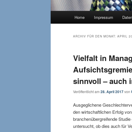
Hauptmenü
Home
Impressum
Date
ARCHIV FÜR DEN MONAT:
APRIL 2
Vielfalt in Man
Aufsichtsgremie
sinnvoll – auch
Veröffentlicht am
28. April 2017
von
Ausgeglichene Geschlechterve
den wirtschaftlichen Erfolg 
branchenübergreifende Studie 
untersucht, ob dies auch für Ver