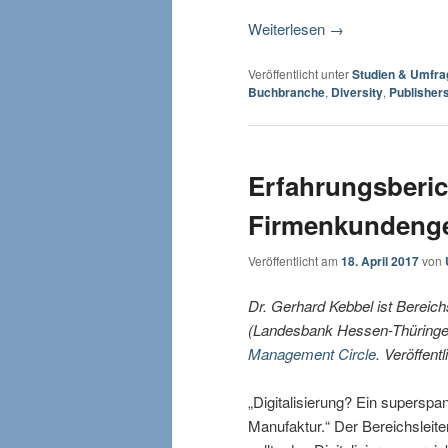
Weiterlesen
→
Veröffentlicht unter
Studien & Umfra
Buchbranche
,
Diversity
,
Publisher
Erfahrungsberich
Firmenkundenges
Veröffentlicht am
18. April 2017
von
Dr. Gerhard Kebbel ist Bereichs
(Landesbank Hessen-Thüringen).
Management Circle
. Veröffen
„Digitalisierung? Ein superspa
Manufaktur.“ Der Bereichsleit