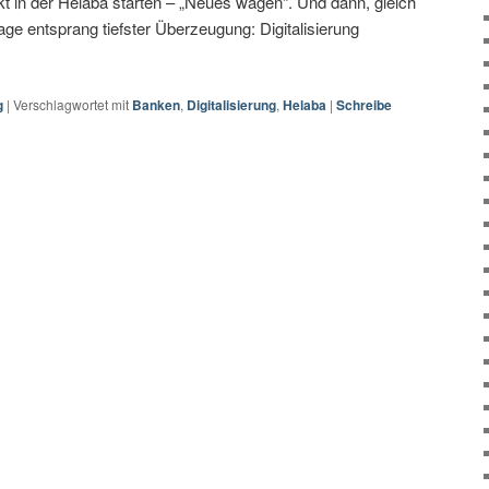
jekt in der Helaba starten – „Neues wagen“. Und dann, gleich
ge entsprang tiefster Überzeugung: Digitalisierung
g
|
Verschlagwortet mit
Banken
,
Digitalisierung
,
Helaba
|
Schreibe