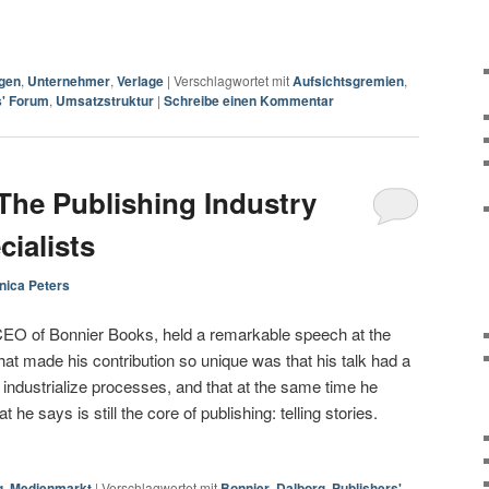
gen
,
Unternehmer
,
Verlage
|
Verschlagwortet mit
Aufsichtsgremien
,
s' Forum
,
Umsatzstruktur
|
Schreibe einen Kommentar
The Publishing Industry
ialists
nica Peters
 CEO of Bonnier Books, held a remarkable speech at the
hat made his contribution so unique was that his talk had a
o industrialize processes, and that at the same time he
he says is still the core of publishing: telling stories.
g
,
Medienmarkt
|
Verschlagwortet mit
Bonnier
,
Dalborg
,
Publishers'