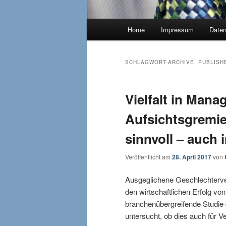
Hauptmenü
Home
Impressum
Date
SCHLAGWORT-ARCHIVE:
PUBLISH
Vielfalt in Man
Aufsichtsgremie
sinnvoll – auch
Veröffentlicht am
28. April 2017
von
Ausgeglichene Geschlechterve
den wirtschaftlichen Erfolg 
branchenübergreifende Studie 
untersucht, ob dies auch für Ver