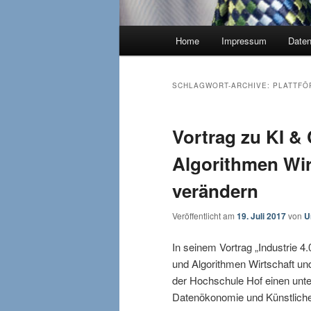
Hauptmenü
Home
Impressum
Date
SCHLAGWORT-ARCHIVE:
PLATTFÖ
Vortrag zu KI &
Algorithmen Wir
verändern
Veröffentlicht am
19. Juli 2017
von
U
In seinem Vortrag „Industrie 4
und Algorithmen Wirtschaft un
der Hochschule Hof einen unte
Datenökonomie und Künstliche 