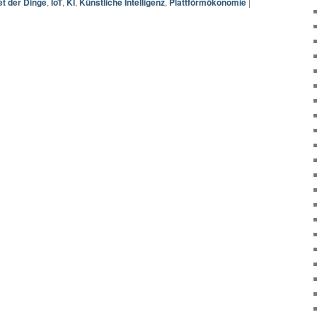
et der Dinge
,
IoT
,
KI
,
Künstliche Intelligenz
,
Plattförmökonomie
|