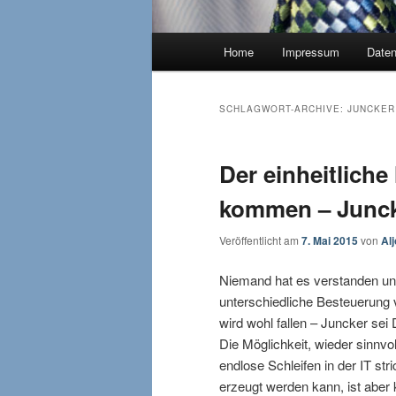
Hauptmenü
Home
Impressum
Date
SCHLAGWORT-ARCHIVE:
JUNCKER
Der einheitlich
kommen – Junck
Veröffentlicht am
7. Mai 2015
von
Al
Niemand hat es verstanden und
unterschiedliche Besteuerung 
wird wohl fallen – Juncker se
Die Möglichkeit, wieder sinnvo
endlose Schleifen in der IT s
erzeugt werden kann, ist aber 